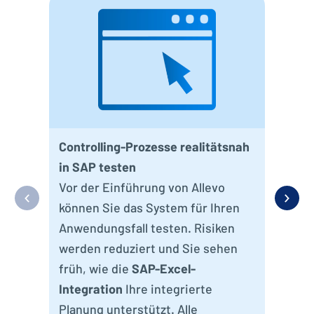
Aut
red
Fin
Viel
Abl
der
Controlling-Prozesse realitätsnah
Cont
in SAP testen
eff
Vor der Einführung von Allevo
schn
können Sie das System für Ihren
Anwendungsfall testen. Risiken
werden reduziert und Sie sehen
früh, wie die
SAP-Excel-
Integration
Ihre integrierte
Planung unterstützt. Alle