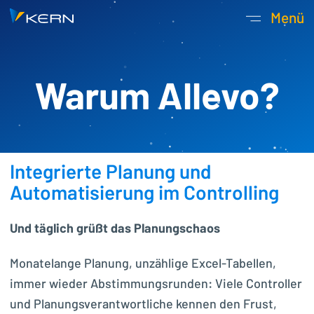
Kern AG Startseite
Menü
Hauptnavigatio
Warum Allevo?
Integrierte Planung und
Automatisierung im Controlling
Und täglich grüßt das Planungschaos
Monatelange Planung, unzählige Excel-Tabellen,
immer wieder Abstimmungsrunden: Viele Controller
und Planungsverantwortliche kennen den Frust,