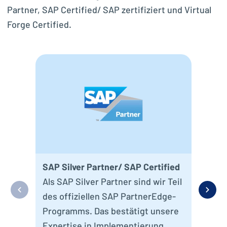
Partner, SAP Certified/ SAP zertifiziert und Virtual
Forge Certified.
Virt
Die 
gep
Anw
Umf
Eig
SAP Silver Partner/ SAP Certified
gep
Als SAP Silver Partner sind wir Teil
sic
des offiziellen SAP PartnerEdge-
Sch
Programms. Das bestätigt unsere
Qua
Expertise in Implementierung,