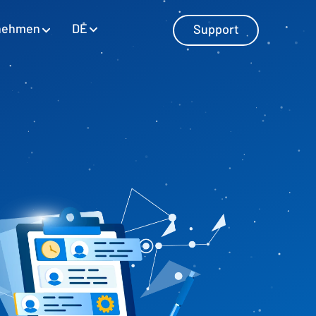
DE
nehmen
Support
Externes Rechnungswesen
Bilanz & Jahresabschluss in SAP
Investitionsplanung
Investitionsprojekte planen
Liquiditätsplanung