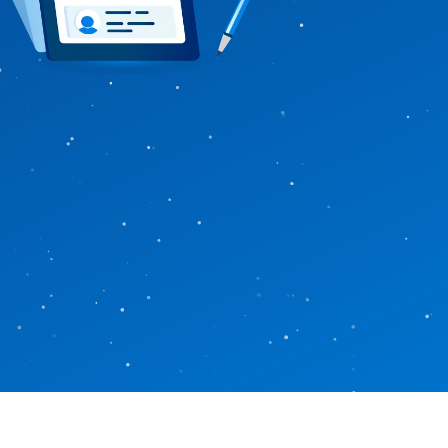
Cashflow planen und sichern
SAP-Projektplanung
Projektcontrolling leicht gemacht