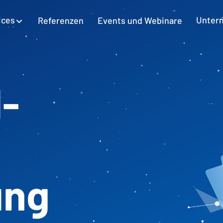
ices
Referenzen
Events und Webinare
Unter
SAP-Excel-Integration
Planung mit SAP GUI
Mehr erfahren
-
Stammdatenmanagement
Stammdaten mit SAP und Excel
verwalten
Finanzbuchhaltung
ung
Moderne Buchhaltung mit SAP FI
Personalkostenplanung