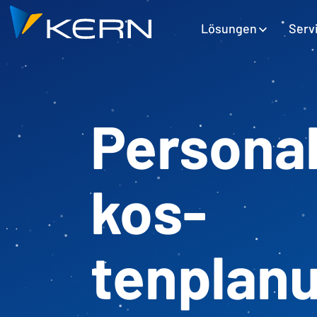
Kern AG Startseite
Hauptnavigation
Lösungen
Serv
Personal
kos­
tenplan