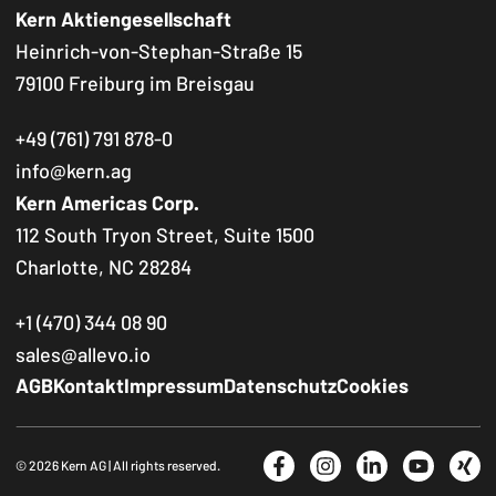
Kern Aktiengesellschaft
Heinrich-von-Stephan-Straße 15
79100 Freiburg im Breisgau
+49 (761) 791 878-0
info@kern.ag
Kern Americas Corp.
112 South Tryon Street, Suite 1500
Charlotte, NC 28284
+1 (470) 344 08 90
sales@allevo.io
Footer Navigation
AGB
Kontakt
Impressum
Datenschutz
Cookies
Social Media
© 2026 Kern AG | All rights reserved.
Facebook
Instagram
LinkedIn
YouTube
Xin